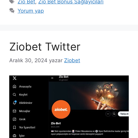
Etiketler
Zio Bet
,
Zio Bet Bonus Sağlayıcıları
Yorum yap
Ziobet Twitter
Aralık 30, 2024
yazar
Ziobet