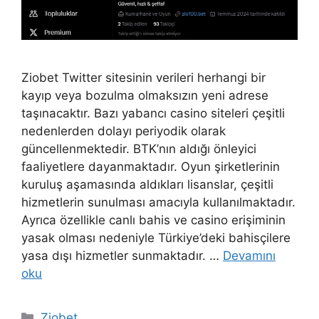
Ziobet Twitter sitesinin verileri herhangi bir
kayıp veya bozulma olmaksızın yeni adrese
taşınacaktır. Bazı yabancı casino siteleri çeşitli
nedenlerden dolayı periyodik olarak
güncellenmektedir. BTK’nın aldığı önleyici
faaliyetlere dayanmaktadır. Oyun şirketlerinin
kuruluş aşamasında aldıkları lisanslar, çeşitli
hizmetlerin sunulması amacıyla kullanılmaktadır.
Ayrıca özellikle canlı bahis ve casino erişiminin
yasak olması nedeniyle Türkiye’deki bahisçilere
yasa dışı hizmetler sunmaktadır. …
Devamını
oku
Kategoriler
Ziobet