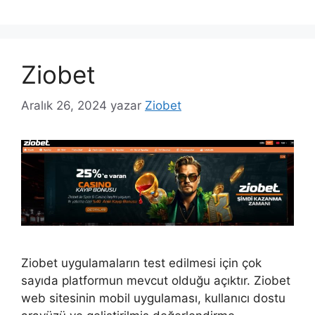
Ziobet
Aralık 26, 2024
yazar
Ziobet
Ziobet uygulamaların test edilmesi için çok
sayıda platformun mevcut olduğu açıktır. Ziobet
web sitesinin mobil uygulaması, kullanıcı dostu