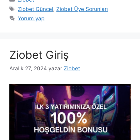
Etiketler
Ziobet Güncel
,
Ziobet Üye Sorunları
Yorum yap
Ziobet Giriş
Aralık 27, 2024
yazar
Ziobet