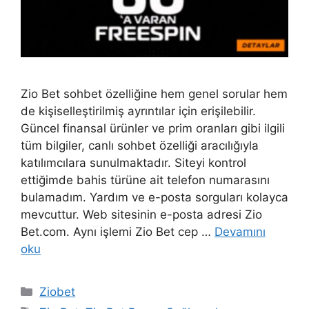
Zio Bet sohbet özelliğine hem genel sorular hem
de kişiselleştirilmiş ayrıntılar için erişilebilir.
Güncel finansal ürünler ve prim oranları gibi ilgili
tüm bilgiler, canlı sohbet özelliği aracılığıyla
katılımcılara sunulmaktadır. Siteyi kontrol
ettiğimde bahis türüne ait telefon numarasını
bulamadım. Yardım ve e-posta sorguları kolayca
mevcuttur. Web sitesinin e-posta adresi Zio
Bet.com. Aynı işlemi Zio Bet cep …
Devamını
oku
Kategoriler
Ziobet