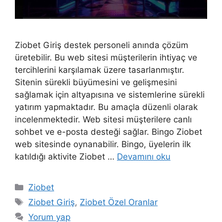
Ziobet Giriş destek personeli anında çözüm
üretebilir. Bu web sitesi müşterilerin ihtiyaç ve
tercihlerini karşılamak üzere tasarlanmıştır.
Sitenin sürekli büyümesini ve gelişmesini
sağlamak için altyapısına ve sistemlerine sürekli
yatırım yapmaktadır. Bu amaçla düzenli olarak
incelenmektedir. Web sitesi müşterilere canlı
sohbet ve e-posta desteği sağlar. Bingo Ziobet
web sitesinde oynanabilir. Bingo, üyelerin ilk
katıldığı aktivite Ziobet …
Devamını oku
Kategoriler
Ziobet
Etiketler
Ziobet Giriş
,
Ziobet Özel Oranlar
Yorum yap