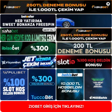
×
ZIOBET GİRİŞ İÇİN TIKLAYINIZ!