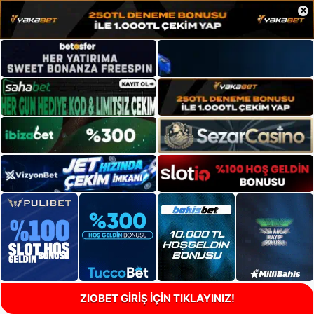
×
ZIOBET GİRİŞ İÇİN TIKLAYINIZ!