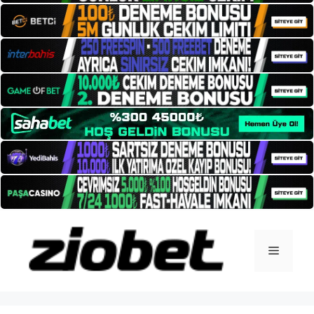
İçeriğe
atla
Menü