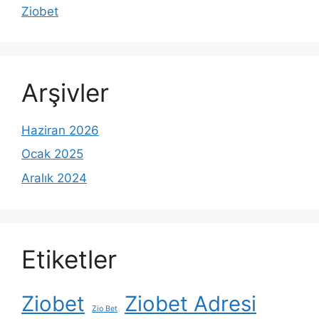
Ziobet
Arşivler
Haziran 2026
Ocak 2025
Aralık 2024
Etiketler
Ziobet
Ziobet Adresi
Zio Bet