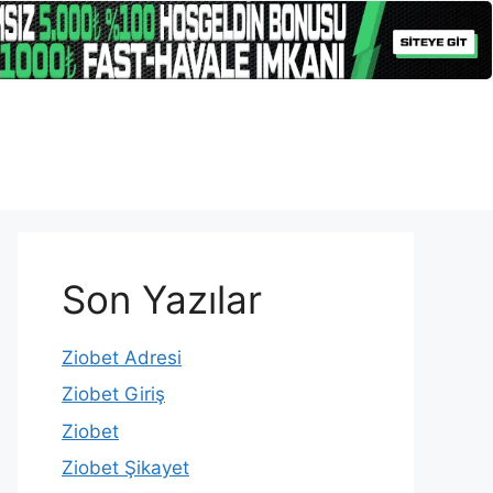
Son Yazılar
Ziobet Adresi
Ziobet Giriş
Ziobet
Ziobet Şikayet